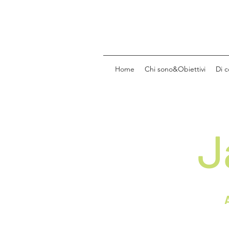
Home
Chi sono&Obiettivi
Di 
J