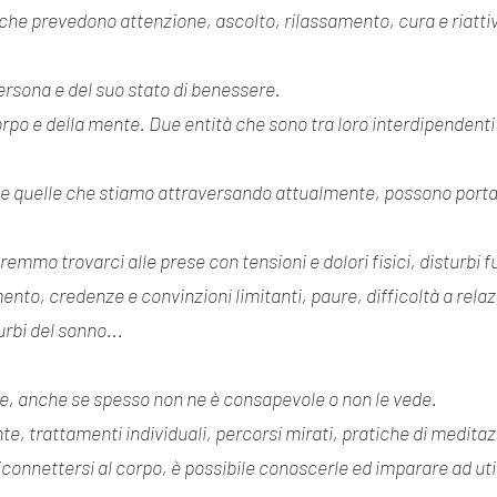
 che prevedono attenzione, ascolto, rilassamento, cura e riatti
persona e del suo stato di benessere.
rpo e della mente. Due entità che sono tra loro interdipendenti
e quelle che stiamo attraversando attualmente, possono portarc
emmo trovarci alle prese con tensioni e dolori fisici, disturbi fu
to, credenze e convinzioni limitanti, paure, difficoltà a relazio
turbi del sonno...
se, anche se spesso non ne è consapevole o non le vede.
, trattamenti individuali, percorsi mirati, pratiche di meditaz
connettersi al corpo, è possibile conoscerle ed imparare ad util