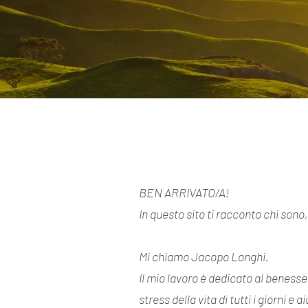
BEN ARRIVATO/A!
​In questo sito ti racconto chi son
Mi chiamo Jacopo Longhi.
Il mio lavoro è dedicato al benesser
stress della vita di tutti i giorni e