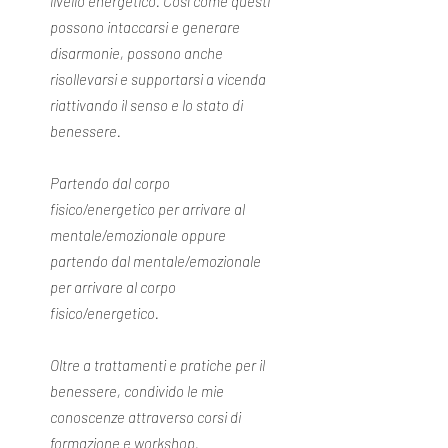
livello energetico. Così come questi
possono intaccarsi e generare
disarmonie, possono anche
risollevarsi e supportarsi a vicenda
riattivando il senso e lo stato di
benessere.
Partendo dal corpo
fisico/energetico per arrivare al
mentale/emozionale oppure
partendo dal mentale/emozionale
per arrivare al corpo
fisico/energetico.
Oltre a trattamenti e pratiche per il
benessere, condivido le mie
conoscenze attraverso corsi di
formazione e workshop.